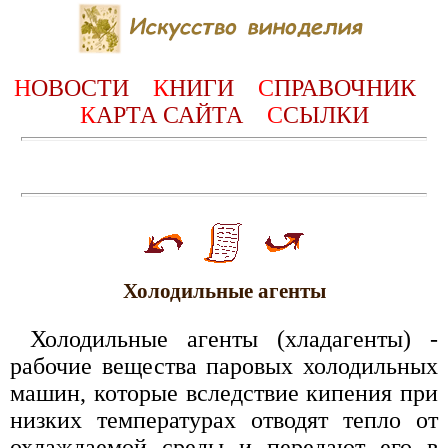
Н
ОВОСТИ
К
НИГИ
С
ПРАВОЧНИК
К
АРТА САЙТА
С
СЫЛКИ
Холодильные агенты
Холодильные агенты (хладагенты) -
рабочие вещества паровых холодильных
машин, которые вследствие кипения при
низких температурах отводят тепло от
охлаждаемой среды и передают его в