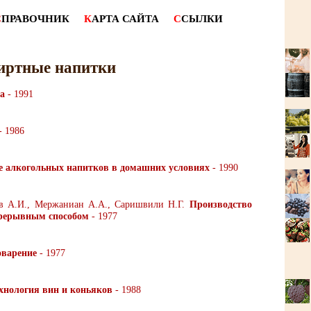
С
ПРАВОЧНИК
К
АРТА САЙТА
С
СЫЛКИ
иртные напитки
а
- 1991
- 1986
е алкогольных напитков в домашних условиях
- 1990
ов А.И., Мержаниан А.А., Саришвили Н.Г.
Производство
прерывным способом
- 1977
варение
- 1977
хнология вин и коньяков
- 1988