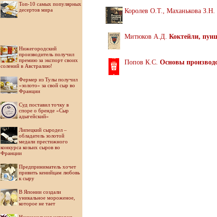
Топ-10 самых популярных
десертов мира
Королев О.Т., Маханькова З.Н.
Митюков А.Д.
Коктейли, пунш
Нижегородский
производитель получил
премию за экспорт своих
Попов К.С.
Основы производс
солений в Австралию!
Фермер из Тулы получил
«золото» за свой сыр во
Франции
Суд поставил точку в
споре о бренде «Сыр
адыгейский»
Липецкий сыродел –
обладатель золотой
медали престижного
конкурса козьих сыров во
Франции
Предприниматель хочет
привить кенийцам любовь
к сыру
В Японии создали
уникальное мороженое,
которое не тает