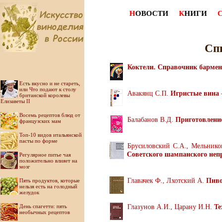
Н
ОВОСТИ
К
НИГИ
Сп
Коктели. Справочник бармен
Есть вкусно и не стареть,
или Что подают к столу
Авакянц С.П.
Игристые вина
британской королевы
Елизаветы II
Восемь рецептов блюд от
Балабанов В.Д.
Приготовлени
французских мам
Топ-10 видов итальянской
пасты по форме
Брусиловский С.А., Мельник
Советского шампанского не
Регулярное питье чая
положительно влияет на
мозг
Главачек Ф., Лхотский А.
Пиво
Пять продуктов, которые
нельзя есть на голодный
желудок
Глазунов А.И., Царану И.Н.
Те
День спагетти: пять
необычных рецептов