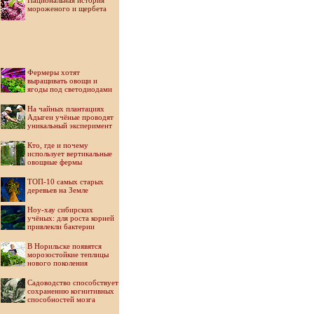
Национальная история
мороженого и щербета
Фермеры хотят
выращивать овощи и
ягоды под светодиодами
На чайных плантациях
Адыгеи учёные проводят
уникальный эксперимент
Кто, где и почему
использует вертикальные
овощные фермы
ТОП-10 самых старых
деревьев на Земле
Ноу-хау сибирских
учёных: для роста корней
привлекли бактерии
В Норильске появятся
морозостойкие теплицы
нового поколения
Садоводство способствует
сохранению когнитивных
способностей мозга