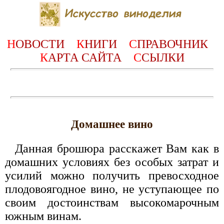
Н
ОВОСТИ
К
НИГИ
С
ПРАВОЧНИК
К
АРТА САЙТА
С
СЫЛКИ
Домашнее вино
Данная брошюра расскажет Вам как в
домашних условиях без особых затрат и
усилий можно получить превосходное
плодовоягодное вино, не уступающее по
своим достоинствам высокомарочным
южным винам.