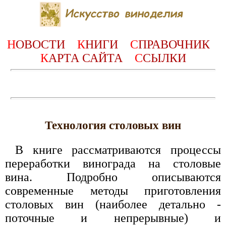
Н
ОВОСТИ
К
НИГИ
С
ПРАВОЧНИК
К
АРТА САЙТА
С
СЫЛКИ
Технология столовых вин
В книге рассматриваются процессы
переработки винограда на столовые
вина. Подробно описываются
современные методы приготовления
столовых вин (наиболее детально -
поточные и непрерывные) и