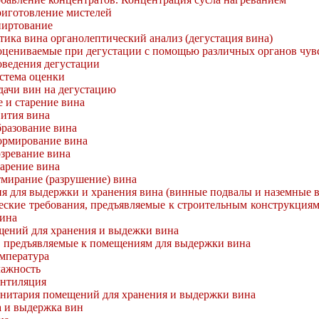
иготовление мистелей
иртование
тика вина органолептический анализ (дегустация вина)
оцениваемые при дегустации с помощью различных органов чув
оведения дегустации
истема оценки
дачи вин на дегустацию
е и старение вина
вития вина
разование вина
рмирование вина
зревание вина
арение вина
мирание (разрушение) вина
ия для выдержки и хранения вина (винные подвалы и наземные
еские требования, предъявляемые к строительным конструкция
ина
ений для хранения и выдежки вина
, предъявляемые к помещениям для выдержки вина
мпература
ажность
нтиляция
нитария помещений для хранения и выдержки вина
а и выдержка вин