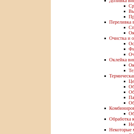
Доливка ви
Ср
Вы
Пр
Переливка 
Сп
Ок
Очистка и 
Ос
Фи
Оч
Оклейка ви
Ок
Те
Термическа
Це
Об
Об
Па
Об
Комбиниров
Об
Обработка 
Не
Некоторые 