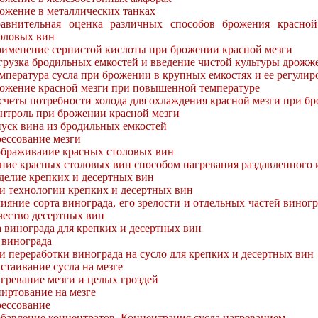
ожение в металлических танках
авнительная оценка различных способов брожения красной
оловых вин
именение сернистой кислоты при брожении красной мезги
грузка бродильных емкостей и введение чистой культуры дрожж
мпература сусла при брожении в крупных емкостях и ее регулир
ожение красной мезги при повышенной температуре
счеты потребности холода для охлаждения красной мезги при бр
нтроль при брожении красной мезги
уск вина из бродильных емкостей
ессование мезги
браживаиие красных столовых вин
ние красных столовых вин способом нагревания раздавленного 
делие крепких и десертных вин
и технологии крепких и десертных вин
ияние сорта винограда, его зрелости и отдельных частей виногр
чество десертных вин
 винограда для крепких и десертных вин
 винограда
 переработки винограда на сусло для крепких и десертных вин
стаивание сусла на мезге
гревание мезги и целых гроздей
иртование на мезге
ессование
бавление концентратов. Концентрация сусла нагреванием