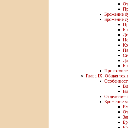
От
Пр
Брожение б
Брожение с
Пр
Бр
До
Не
Ко
Па
Сн
Дл
Бр
Приготовле
Глава IX. Общая тех
Особенност
Вл
Вл
Отделение г
Брожение м
Ем
От
За
Бр
Бр