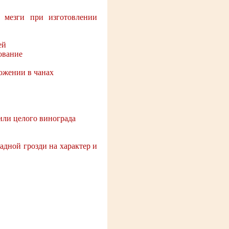
 мезги при изготовлении
ей
ование
ожении в чанах
или целого винограда
адной грозди на характер и