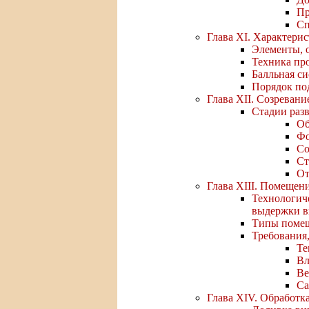
Пр
Сп
Глава XI. Характерис
Элементы, 
Техника пр
Балльная с
Порядок по
Глава XII. Созревани
Стадии раз
Об
Фо
Со
Ст
От
Глава XIII. Помещен
Технологич
выдержки в
Типы помещ
Требования
Те
Вл
Ве
Са
Глава XIV. Обработк