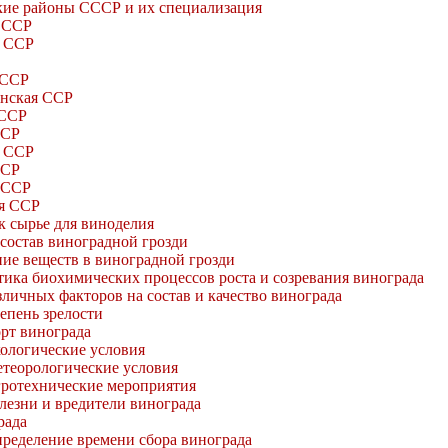
ские районы СССР и их специализация
 ССР
я ССР
 ССР
нская ССР
 ССР
ССР
я ССР
ССР
 ССР
я ССР
ак сырье для виноделия
состав виноградной грозди
ние веществ в виноградной грозди
тика биохимических процессов роста и созревания винограда
личных факторов на состав и качество винограда
епень зрелости
рт винограда
ологические условия
теорологические условия
ротехнические мероприятия
лезни и вредители винограда
рада
ределение времени сбора винограда