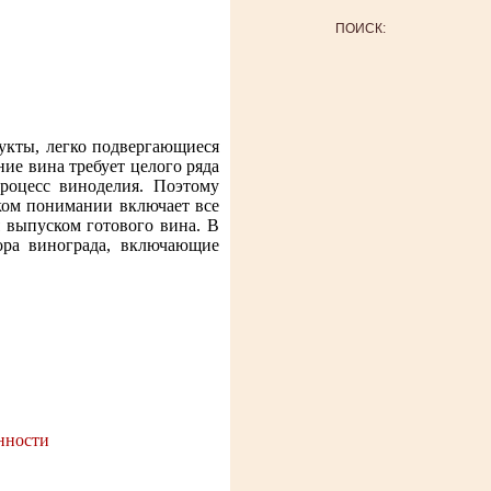
ПОИСК:
укты, легко подвергающиеся
ие вина требует целого ряда
роцесс виноделия. Поэтому
ком понимании включает все
 выпуском готового вина. В
ора винограда, включающие
нности