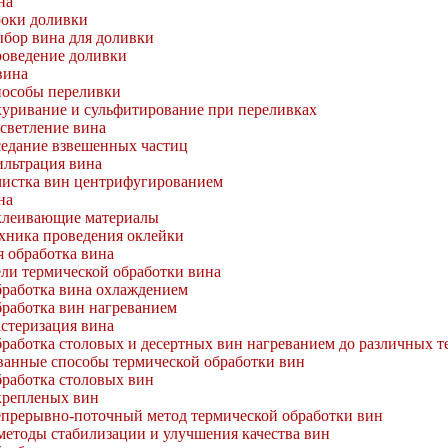
на
оки доливки
бор вина для доливки
оведение доливки
вина
особы переливки
уривание и сульфитирование при переливках
осветление вина
едание взвешенных частиц
льтрация вина
истка вин центрифугированием
на
леивающие материалы
хника проведения оклейки
я обработка вина
ли термической обработки вина
работка вина охлаждением
работка вин нагреванием
стеризация вина
работка столовых и десертных вин нагреванием до различных т
анные способы термической обработки вин
работка столовых вин
крепленых вин
прерывно-поточный метод термической обработки вин
методы стабилизации и улучшения качества вин