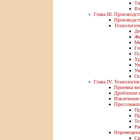
Ти
Вл
Глава III. Производ
Производст
Технологич
Де
Же
Ме
Гл
По
Хр
Ух
Ух
Оц
Глава IV. Технология
Приемка ви
Дробление в
Извлечение 
Прессовани
Пр
Пр
Те
Ра
Перемещени
Ср