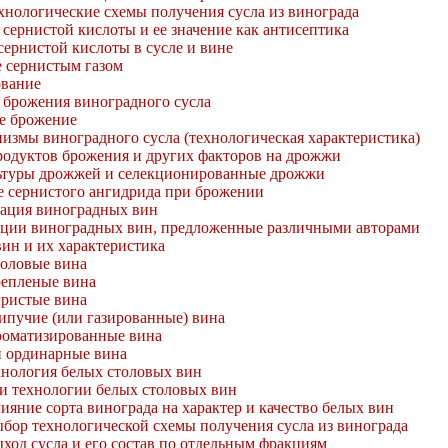
хнологические схемы получения сусла из винограда
 сернистой кислоты и ее значение как антисептика
ернистой кислоты в сусле и вине
 сернистым газом
вание
я брожения виноградного сусла
е брожение
измы виноградного сусла (технологическая характеристика)
родуктов брожения и других факторов на дрожжи
ьтуры дрожжей и селекционированные дрожжи
 сернистого ангидрида при брожении
кация виноградных вин
ции виноградных вин, предложенные различными авторами
ин и их характеристика
оловые вина
епленые вина
ристые вина
пучие (или газированные) вина
оматизированные вина
 ординарные вина
ехнология белых столовых вин
и технологии белых столовых вин
ияние сорта винограда на характер и качество белых вин
бор технологической схемы получения сусла из винограда
ход сусла и его состав по отдельным фракциям