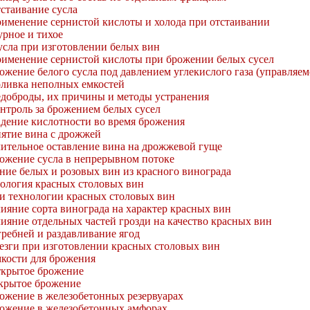
стаивание сусла
именение сернистой кислоты и холода при отстаивании
урное и тихое
усла при изготовлении белых вин
именение сернистой кислоты при брожении белых сусел
ожение белого сусла под давлением углекислого газа (управляе
ливка неполных емкостей
доброды, их причины и методы устранения
нтроль за брожением белых сусел
дение кислотности во время брожения
ятие вина с дрожжей
ительное оставление вина на дрожжевой гуще
ожение сусла в непрерывном потоке
ние белых и розовых вин из красного винограда
нология красных столовых вин
и технологии красных столовых вин
ияние сорта винограда на характер красных вин
ияние отдельных частей грозди на качество красных вин
ребней и раздавливание ягод
езги при изготовлении красных столовых вин
кости для брожения
крытое брожение
крытое брожение
ожение в железобетонных резервуарах
ожение в железобетонных амфорах