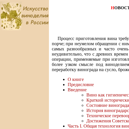
Н
ОВОС
Процесс приготовления вина требу
порче; при неумелом обращении с ним
самых разнообразных и часто очень
неудивительно, что с древних време
операции, применяемые при изготовл
более узком смысле под виноделие
переработку винограда на сусло, бро
О книге
Предисловие
Введение
Вино как гигиеничес
Краткий исторически
Состояние винограда
История виноградар
Техническое перевоо
Достижения Советско
Часть I. Общая технология вин