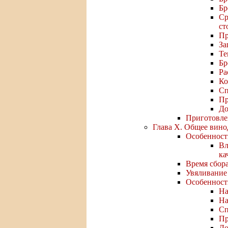
Бр
Ср
ст
Пр
За
Те
Бр
Ра
Ко
Сп
Пр
До
Приготовле
Глава X. Общее вино
Особенност
Вл
ка
Время сбора
Увяливание
Особенности
На
На
Сп
Пр
До