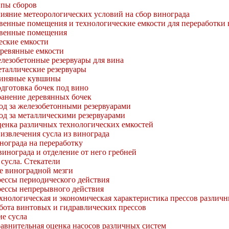
пы сборов
ияние метеорологических условий на сбор винограда
ственные помещения и технологические емкости для переработки
венные помещения
еские емкости
ревянные емкости
лезобетонные резервуары для вина
таллические резервуары
иняные кувшины
дготовка бочек под вино
анение деревянных бочек
од за железобетонными резервуарами
од за металлическими резервуарами
енка различных технологических емкостей
 извлечения сусла из винограда
нограда на переработку
инограда и отделение от него гребней
сусла. Стекатели
е виноградной мезги
ессы периодического действия
ессы непрерывного действия
хнологическая и экономическая характеристика прессов различ
бота винтовых и гидравлических прессов
е сусла
авнительная оценка насосов различных систем