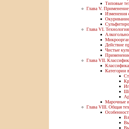
Типовые те
Глава V. Применение
Изменения с
Окуривание
Сульфитиро
Глава VI. Технологи
Алкогольно
Микроорган
Действие п
Чистые кул
Применение
Глава VII. Классифи
Классифика
Категории в
Ст
Кр
Иг
Ши
Ар
Марочные и
Глава VIII. Общая т
Особенност
Вл
Вы
Вы