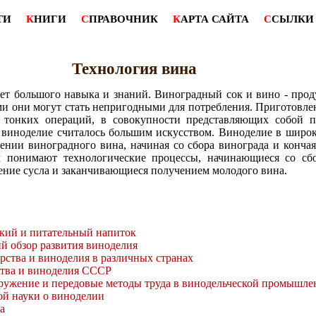
ТИ
К
НИГИ
С
ПРАВОЧНИК
К
АРТА САЙТА
С
СЫЛКИ
Технология вина
ет большого навыка и знаний. Виноградный сок и вино - прод
и они могут стать непригодными для потребления. Приготовлен
 тонких операций, в совокупности представляющих собой п
н виноделие считалось большим искусством. Виноделие в широ
ении виноградного вина, начиная со сбора винограда и кончая
м понимают технологические процессы, начинающиеся со сб
жение сусла и заканчивающиеся получением молодого вина.
кий и питательный напиток
й обзор развития виноделия
рства и виноделия в различных странах
ства и виноделия СССР
ружение и передовые методы труда в винодельческой промышле
й науки о виноделии
а