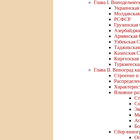
Глава I. Винодельче
Украинская
Молдавска
РСФСР
Грузинская
Азербайджа
Армянская
Узбекская 
Таджикска
Казахская 
Киргизская
Туркменска
Глава II. Виноград к
Строение и 
Распределе
Характерис
Влияние раз
Ст
Со
Эк
Ме
Аг
Бо
Сбор виног
Оп