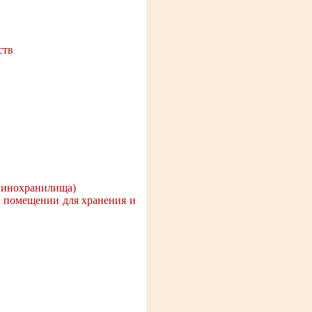
ств
 винохранилища)
м помещении для хранения и